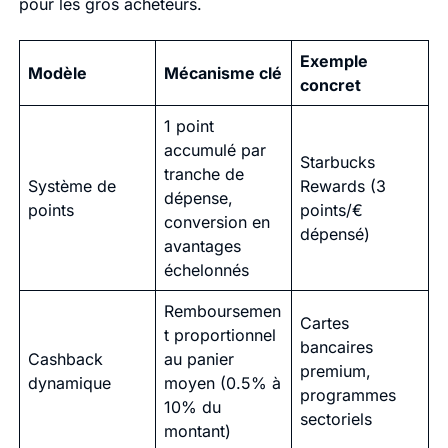
pour les gros acheteurs.
Exemple
Modèle
Mécanisme clé
concret
1 point
accumulé par
Starbucks
tranche de
Système de
Rewards (3
dépense,
points
points/€
conversion en
dépensé)
avantages
échelonnés
Remboursemen
Cartes
t proportionnel
bancaires
Cashback
au panier
premium,
dynamique
moyen (0.5% à
programmes
10% du
sectoriels
montant)