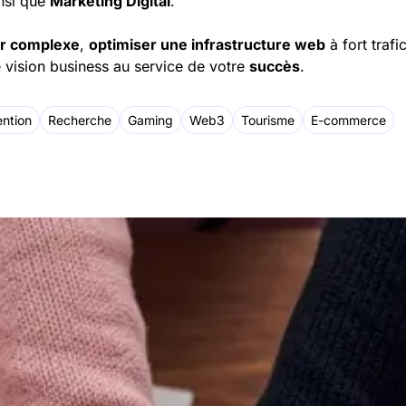
nsi que
Marketing Digital
.
er complexe
,
optimiser une infrastructure web
à fort traf
e vision business au service de votre
succès
.
ntion
Recherche
Gaming
Web3
Tourisme
E-commerce