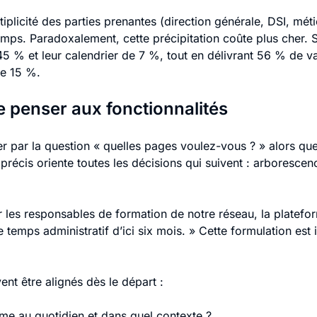
icité des parties prenantes (direction générale, DSI, métier
ps. Paradoxalement, cette précipitation coûte plus cher. 
5 % et leur calendrier de 7 %, tout en délivrant 56 % de 
de 15 %.
 de penser aux fonctionnalités
par la question « quelles pages voulez-vous ? » alors que la
 précis oriente toutes les décisions qui suivent : arboresce
 les responsables de formation de notre réseau, la platefor
le temps administratif d’ici six mois. » Cette formulation es
ent être alignés dès le départ :
orme au quotidien et dans quel contexte ?