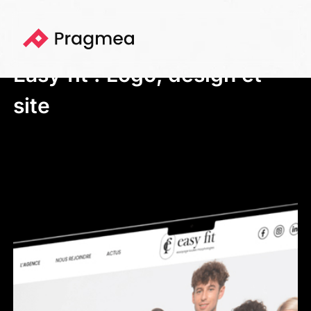
Portfolio
Easy fit : Logo, design et
site