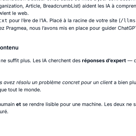
anization, Article, BreadcrumbList) aident les IA à compre
wlent le web.
pour l’ère de l’IA. Placé à la racine de votre site (
txt
/llms
hez Pragmea, nous l’avons mis en place pour guider ChatGPT
contenu
ne suffit plus. Les IA cherchent des
réponses d’expert
— du
 avez résolu un problème concret pour un client
a bien plu
ue tout le monde.
 humain
et
se rendre lisible pour une machine. Les deux ne s
uré.